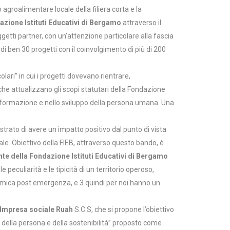
o agroalimentare locale della filiera corta e la
zione Istituti Educativi di Bergamo
attraverso il
getti partner, con un’attenzione particolare alla fascia
 di ben 30 progetti con il coinvolgimento di più di 200
lari” in cui i progetti dovevano rientrare,
 che attualizzano gli scopi statutari della Fondazione
ne e formazione e nello sviluppo della persona umana. Una
strato di avere un impatto positivo dal punto di vista
ale. Obiettivo della FIEB, attraverso questo bando, è
nte della Fondazione Istituti Educativi di Bergamo
culiarità e le tipicità di un territorio operoso,
nomica post emergenza, e 3 quindi per noi hanno un
Impresa sociale Ruah
S.C.S, che si propone l’obiettivo
 della persona e della sostenibilità” proposto come