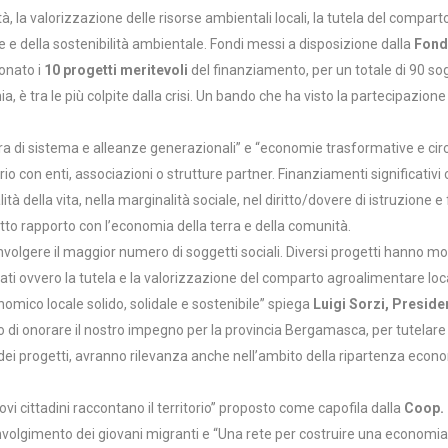
nità, la valorizzazione delle risorse ambientali locali, la tutela del compart
e e della sostenibilità ambientale. Fondi messi a disposizione dalla
Fonda
ionato i
10 progetti meritevoli
del finanziamento, per un totale di 90 sog
, è tra le più colpite dalla crisi. Un bando che ha visto la partecipazione
ltura di sistema e alleanze generazionali” e “economie trasformative e circo
rio con enti, associazioni o strutture partner. Finanziamenti significativi
alità della vita, nella marginalità sociale, nel diritto/dovere di istruzio
tto rapporto con l’economia della terra e della comunità.
involgere il maggior numero di soggetti sociali. Diversi progetti hanno mo
iati ovvero la tutela e la valorizzazione del comparto agroalimentare loc
mico locale solido, solidale e sostenibile” spiega
Luigi Sorzi, Preside
onorare il nostro impegno per la provincia Bergamasca, per tutelare le pe
 dei progetti, avranno rilevanza anche nell’ambito della ripartenza eco
vi cittadini raccontano il territorio” proposto come capofila dalla
Coop. 
oinvolgimento dei giovani migranti e “Una rete per costruire una economia