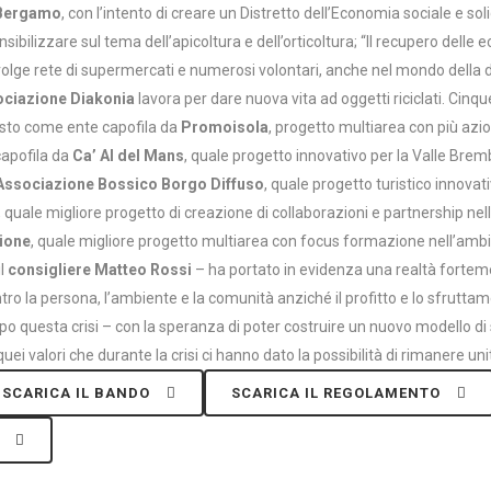
i Bergamo
, con l’intento di creare un Distretto dell’Economia sociale e soli
nsibilizzare sul tema dell’apicoltura e dell’orticoltura; “Il recupero dell
olge rete di supermercati e numerosi volontari, anche nel mondo della disa
ciazione Diakonia
lavora per dare nuova vita ad oggetti riciclati. Cinque 
posto come ente capofila da
Promoisola
, progetto multiarea con più azio
capofila da
Ca’ Al del Mans
, quale progetto innovativo per la Valle Brem
Associazione Bossico Borgo Diffuso
, quale progetto turistico innovati
 quale migliore progetto di creazione di collaborazioni e partnership ne
ione
, quale migliore progetto multiarea con focus formazione nell’amb
l
consigliere Matteo Rossi
– ha portato in evidenza una realtà forteme
la persona, l’ambiente e la comunità anziché il profitto e lo sfruttament
uesta crisi – con la speranza di poter costruire un nuovo modello di svil
quei valori che durante la crisi ci hanno dato la possibilità di rimanere
SCARICA IL BANDO
SCARICA IL REGOLAMENTO