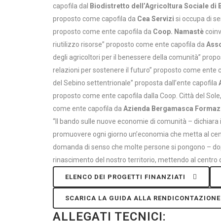
capofila dal
Biodistretto dell’Agricoltura Sociale d
proposto come capofila da
Cea Servizi
si occupa di se
proposto come ente capofila da
Coop. Namastè
coinv
riutilizzo risorse” proposto come ente capofila da
Asso
degli agricoltori per il benessere della comunità” pro
relazioni per sostenere il futuro” proposto come ente 
del Sebino settentrionale” proposta dall’ente capofila
proposto come ente capofila dalla Coop. Città del Sole,
come ente capofila da
Azienda Bergamasca Formaz
“Il bando sulle nuove economie di comunità – dichiara i
promuovere ogni giorno un’economia che metta al centro 
domanda di senso che molte persone si pongono – dopo q
rinascimento del nostro territorio, mettendo al centro 
ELENCO DEI PROGETTI FINANZIATI
SCARICA LA GUIDA ALLA RENDICONTAZIONE
ALLEGATI TECNICI: