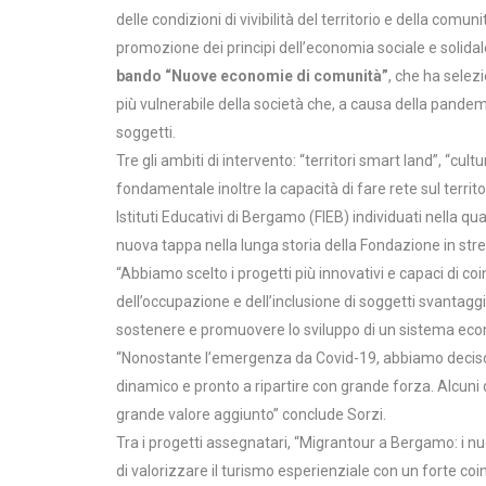
delle condizioni di vivibilità del territorio e della comu
promozione dei principi dell’economia sociale e solidal
bando “Nuove economie di comunità”
, che ha selez
più vulnerabile della società che, a causa della pandemia
soggetti.
Tre gli ambiti di intervento: “territori smart land”, “cu
fondamentale inoltre la capacità di fare rete sul territo
Istituti Educativi di Bergamo (FIEB) individuati nella qu
nuova tappa nella lunga storia della Fondazione in stre
“Abbiamo scelto i progetti più innovativi e capaci di co
dell’occupazione e dell’inclusione di soggetti svantagg
sostenere e promuovere lo sviluppo di un sistema econo
“Nonostante l’emergenza da Covid-19, abbiamo deciso di 
dinamico e pronto a ripartire con grande forza. Alcuni
grande valore aggiunto” conclude Sorzi.
Tra i progetti assegnatari, “Migrantour a Bergamo: i nuo
di valorizzare il turismo esperienziale con un forte c