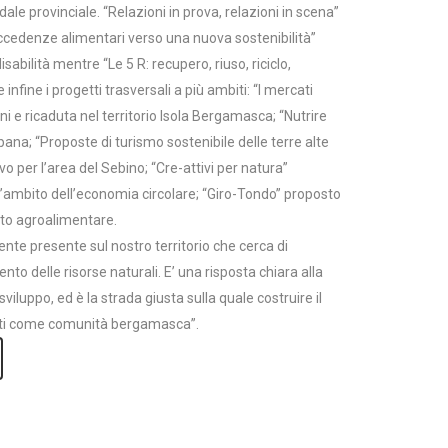
dale provinciale. “Relazioni in prova, relazioni in scena”
e eccedenze alimentari verso una nuova sostenibilità”
bilità mentre “Le 5 R: recupero, riuso, riciclo,
infine i progetti trasversali a più ambiti: “I mercati
ni e ricaduta nel territorio Isola Bergamasca; “Nutrire
bana; “Proposte di turismo sostenibile delle terre alte
vo per l’area del Sebino; “Cre-attivi per natura”
ll’ambito dell’economia circolare; “Giro-Tondo” proposto
ito agroalimentare.
nte presente sul nostro territorio che cerca di
o delle risorse naturali. E’ una risposta chiara alla
uppo, ed è la strada giusta sulla quale costruire il
 uniti come comunità bergamasca”.