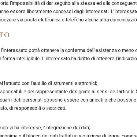
rta l’impossibilità di dar seguito alla stessa ed alla conseguente
anno essere liberamente concessi dagli interessati. L’interessa
rà ricevere via posta elettronica o telefono alcuna altra comunicazio
ATO
 l’interessato potrà ottenere la conferma dell’esistenza o meno d
forma intelligibile. L’interessato ha diritto di ottenere l’indicazi
ffettuato con l’ausilio di strumenti elettronici;
i responsabili e del rappresentante designato ai sensi dell’artico
i quali i dati personali possono essere comunicati o che possono
to, di responsabili o incaricati.
ndo vi ha interesse, l’integrazione dei dati;
anonima o il blocco dei dati trattati in violazione di legge, compre