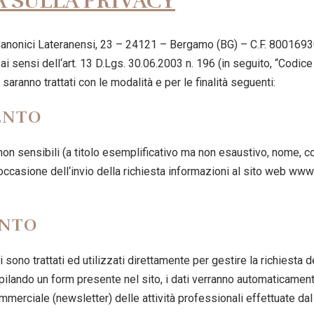
 SULLA PRIVACY
anonici Lateranensi, 23 – 24121 – Bergamo (BG) – C.F. 8001693016
 ai sensi dell‘art. 13 D.Lgs. 30.06.2003 n. 196 (in seguito, “Codic
saranno trattati con le modalità e per le finalità seguenti:
ENTO
vi e non sensibili (a titolo esemplificativo ma non esaustivo, nome, 
ccasione dell‘invio della richiesta informazioni al sito web www.is
ENTO
i sono trattati ed utilizzati direttamente per gestire la richiesta de
ilando un form presente nel sito, i dati verranno automaticamente 
ommerciale (newsletter) delle attività professionali effettuate da