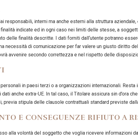
.
ai responsabili, interni ma anche esterni alla struttura aziendale, e
finalità indicate ed in ogni caso nei limiti delle stesse, a sogget
delle finalità descritte. I dati forniti dall‘utente potranno esser
a necessità di comunicazione per far valere un giusto diritto dell
dovrà avvenire secondo correttezza e nel rispetto delle disposizio
I
i personali in paesi terzi o a organizzazioni internazionali. Resta
ati anche extra-UE. In tal caso, il Titolare assicura sin d’ora che
li, previa stipula delle clausole contrattuali standard previste d
NTO E CONSEGUENZE RIFIUTO A R
esso alla volontà del soggetto che voglia ricevere informazioni da