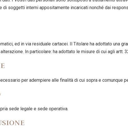
te di soggetti interni appositamente incaricati nonché dai respons
lematici, ed in via residuale cartacei. Il Titolare ha adottato una 
o alterazione. In particolare: ha adottato le misure di cui agli artt
NE
o necessario per adempiere alle finalità di cui sopra e comunque per
O
ropria sede legale e sede operativa.
USIONE