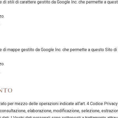
di stili di carattere gestito da Google Inc. che permette a questo 
zo.
y
di mappe gestito da Google Inc. che permette a questo Sito di int
zo.
y
NTO
zzato per mezzo delle operazioni indicate all‘art. 4 Codice Privacy 
onsultazione, elaborazione, modificazione, selezione, estrazione,
dati. I Vostri dati personali sono sottoposti a trattamento attr